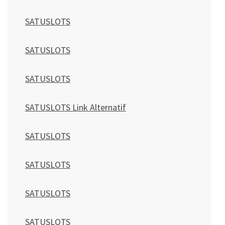
SATUSLOTS
SATUSLOTS
SATUSLOTS
SATUSLOTS Link Alternatif
SATUSLOTS
SATUSLOTS
SATUSLOTS
SATUSLOTS