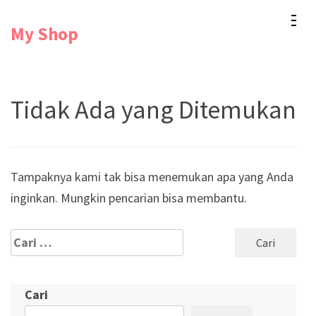
Lompat
My Shop
ke
konten
(Tekan
Enter)
Tidak Ada yang Ditemukan
Tampaknya kami tak bisa menemukan apa yang Anda
inginkan. Mungkin pencarian bisa membantu.
Cari
untuk:
Cari